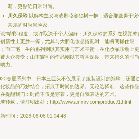
新，更贴近日常时尚。
川久保玲
以解构主义与戏剧妆容独树一帜，适合那些勇于突
常规的时尚冒险家。
若论“精彩”程度，或许取决于个人偏好：川久保玲的系列在视觉冲
和创新性上更胜一筹，尤其与大胆化妆品搭配时，能瞬间抓住眼
球；而三宅一生的系列则以其实用与艺术平衡，在化妆品联动上
易被大众接受；山本耀司的作品则以其哲学深度，带来持久的时
影响力。
2020春夏系列中，日本三巨头不仅展示了服装设计的巅峰，还通
与化妆品的巧妙结合，拓展了时尚的边界。无论选择谁，这些作
都在提醒我们：时尚不仅是穿着，更是自我表达的艺术。
若转载，请注明出处：http://www.ainmrv.com/product/1.html
新时间：2026-08-08 01:04:48