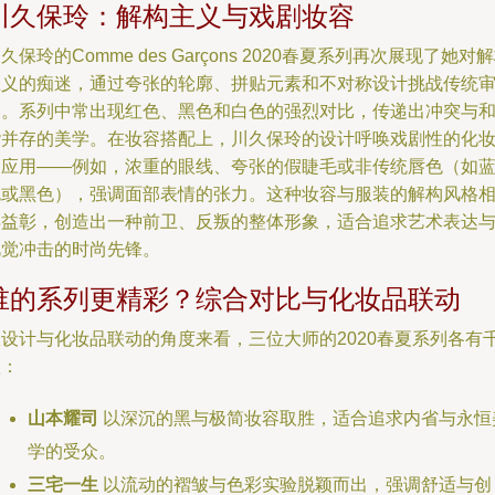
川久保玲：解构主义与戏剧妆容
久保玲的Comme des Garçons 2020春夏系列再次展现了她对
主义的痴迷，通过夸张的轮廓、拼贴元素和不对称设计挑战传统
美。系列中常出现红色、黑色和白色的强烈对比，传递出冲突与
谐并存的美学。在妆容搭配上，川久保玲的设计呼唤戏剧性的化
品应用——例如，浓重的眼线、夸张的假睫毛或非传统唇色（如
色或黑色），强调面部表情的张力。这种妆容与服装的解构风格
得益彰，创造出一种前卫、反叛的整体形象，适合追求艺术表达
视觉冲击的时尚先锋。
谁的系列更精彩？综合对比与化妆品联动
从设计与化妆品联动的角度来看，三位大师的2020春夏系列各有
秋：
山本耀司
以深沉的黑与极简妆容取胜，适合追求内省与永恒
学的受众。
三宅一生
以流动的褶皱与色彩实验脱颖而出，强调舒适与创