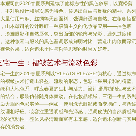
山本耀司的2020春夏系列延续了他标志性的黑色叙事，以宽松剪
裁、不对称设计和层次感为特色，传递出自由与反叛的精神。系
中大量使用棉麻、丝绸等天然面料，强调舒适与自然。在妆容搭
上，山本耀司的设计呼吁一种极简主义的化妆品应用——裸色底
妆、淡雅眼影和自然唇色，突出面部的轮廓与光影，避免过度修
饰。这种妆容与服装的黑色基调形成鲜明对比，营造出内敛而深
的视觉效果，适合追求个性与哲学思辨的时尚爱好者。
三宅一生：褶皱艺术与流动色彩
宅一生的2020春夏系列以“PLEATS PLEASE”为核心，通过标
性的褶皱技术打造出轻盈、流动的形态，色彩上采用柔和的粉蓝
淡绿和大地色系，呼应春夏的生机与活力。设计强调功能性与艺
性的结合，服装仿佛随身体舞动。在化妆品领域，三宅一生的系
鼓励大胆的色彩实验——例如，使用珠光眼影或渐变腮红，与褶
的纹理相呼应。妆容注重透明感和光泽感，强调皮肤的自然质感
色彩的流动性，整体风格清新而富有未来感，适合追求创新与实
并存的消费者。