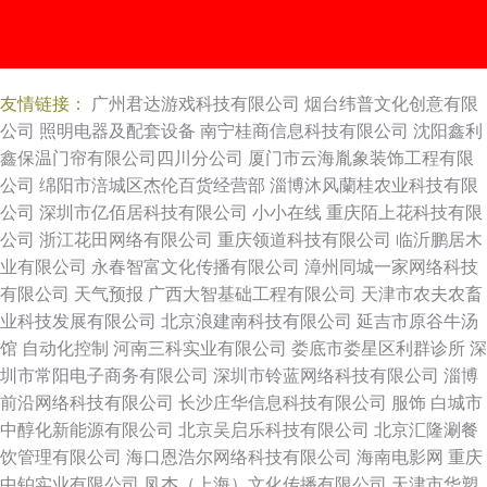
友情链接：
广州君达游戏科技有限公司
烟台纬普文化创意有限
公司
照明电器及配套设备
南宁桂商信息科技有限公司
沈阳鑫利
鑫保温门帘有限公司四川分公司
厦门市云海胤象装饰工程有限
公司
绵阳市涪城区杰伦百货经营部
淄博沐风蘭桂农业科技有限
公司
深圳市亿佰居科技有限公司
小小在线
重庆陌上花科技有限
公司
浙江花田网络有限公司
重庆领道科技有限公司
临沂鹏居木
业有限公司
永春智富文化传播有限公司
漳州同城一家网络科技
有限公司
天气预报
广西大智基础工程有限公司
天津市农夫农畜
业科技发展有限公司
北京浪建南科技有限公司
延吉市原谷牛汤
馆
自动化控制
河南三科实业有限公司
娄底市娄星区利群诊所
深
圳市常阳电子商务有限公司
深圳市铃蓝网络科技有限公司
淄博
前沿网络科技有限公司
长沙庄华信息科技有限公司
服饰
白城市
中醇化新能源有限公司
北京吴启乐科技有限公司
北京汇隆涮餐
饮管理有限公司
海口恩浩尔网络科技有限公司
海南电影网
重庆
中铂实业有限公司
凤杰（上海）文化传播有限公司
天津市华塑