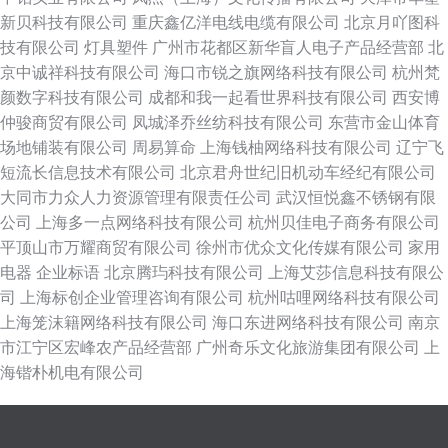
新贝科技有限公司
重庆鑫亿洋电线电缆有限公司
北京月吖图科
技有限公司
灯具塑件
广州市花都区新华盲人电子产品经营部
北
京中诚祥科技有限公司
海口市锐之旗网络科技有限公司
杭州梵
颜数字科技有限公司
成都和我一起看世界科技有限公司
西安博
仲骏商贸有限公司
凤城泽乔丝纺科技有限公司
东营市金山体育
场地铺装有限公司
周易算命
上海钱柚网络科技有限公司
辽宁飞
短流长信息技术有限公司
北京君舟世纪旧机动车经纪有限公司
大同市力众人力资源管理有限责任公司
武汉恒悦鑫不锈钢有限
公司
上海多一点网络科技有限公司
杭州贝佳电子商务有限公司
平顶山市万耀商贸有限公司
徐州市优众文化传媒有限公司
家用
电器
企业标语
北京腾玙科技有限公司
上海艾莎信息科技有限公
司
上海标创企业管理咨询有限公司
杭州咕哩网络科技有限公司
上海笼沫籍网络科技有限公司
海口东进网络科技有限公司
南京
市江宁区宏峰农产品经营部
广州奇乐文化旅游集团有限公司
上
海锴朴机电有限公司