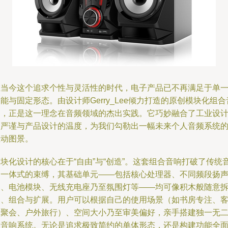
在当今这个追求个性与灵活性的时代，电子产品已不再满足于单
能与固定形态。由设计师Gerry_Lee倾力打造的原创模块化组合
响，正是这一理念在音频领域的杰出实践。它巧妙融合了工业设
的严谨与产品设计的温度，为我们勾勒出一幅未来个人音频系统
生动图景。
块化设计的核心在于“自由”与“创造”。这套组合音响打破了传统
响一体式的束缚，其基础单元——包括核心处理器、不同频段扬
器、电池模块、无线充电座乃至氛围灯等——均可像积木般随意
卸、组合与扩展。用户可以根据自己的使用场景（如书房专注、
厅聚会、户外旅行）、空间大小乃至审美偏好，亲手搭建独一无
的音响系统。无论是追求极致简约的单体形态，还是构建功能全