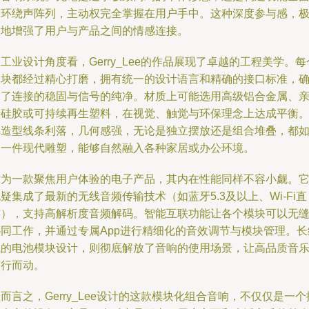
的环绕声阵列，主动权完全掌握在用户手中。这种深度参与感，
大地增强了用户与产品之间的情感连接。
工业设计角度看，Gerry_Lee的作品展现了卓越的工程美学。每
模块都经过精心打磨，拥有统一的设计语言和精确的接口标准，
保了连接的稳固与信号的纯净。材质上可能选用高级铝合金属、
肤硅胶或可持续再生塑料，在视觉、触觉与环保理念上达成平衡
其造型线条利落，几何感强，无论是独立摆放还是组合堆叠，都
同一件现代雕塑，能够自然融入各种家居或办公环境。
作为一款聚焦用户体验的电子产品，其内在性能同样不容小觑。
疑集成了最新的无线音频传输技术（如蓝牙5.3及以上、Wi-Fi直
连），支持高解析度音频解码。智能互联功能让各个模块可以无
协同工作，并通过专属App进行精细化的音效调节与模块管理。长
航的电池模块设计，则彻底解放了音响的使用场景，让高品质音
随行而动。
而言之，Gerry_Lee设计的这款模块化组合音响，不仅仅是一个