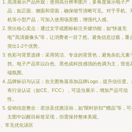
高清展示产品外观：使用高分辨率图片，多角度展示电子产
品，如正面、侧面和背面，确保细节清晰可见。对于手机、
机等小型产品，可加入使用场景图，增强代入感。
突出核心卖点：通过文字或图标标注关键功能，如“快速充
电”“高清摄像头”等，让消费者一目了然。避免信息过载，重
突出1-2个优势。
色彩与背景选择：采用简洁、专业的背景色，避免杂乱元素
扰。电子产品常以白色、黑色或科技感强的色调为主，营造
端氛围。
品牌标识与认证：在主图角落添加品牌Logo，提升信任度。
有行业认证（如CE、FCC），可适当展示，增加产品可信
性。
促销信息整合：若涉及优惠活动，如“限时折扣”“赠品”等，可
主图中以醒目标签呈现，但需保持整体美观。
三、常见优化误区